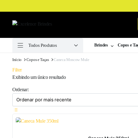
Todos Produtos
Brindes
Copos e Ta
ha
Início
Copos e Taças
Caneca Moscow Mule
ulina
Filter
ha
a
Exibindo um único resultado
ilas
Ordenar:
ssaires
Drive
er
k
as