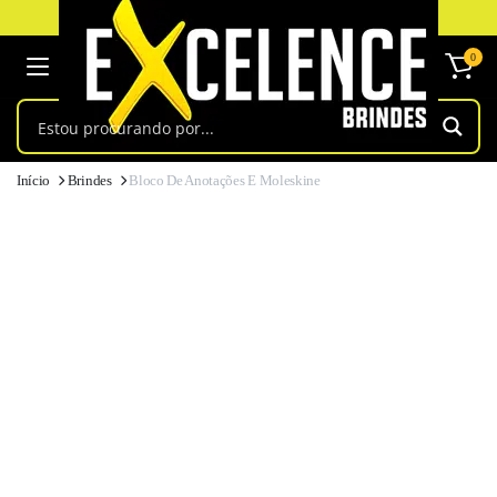
Os melhores preços e produtos,
você encontra aqui!
0
Início
Brindes
Bloco De Anotações E Moleskine