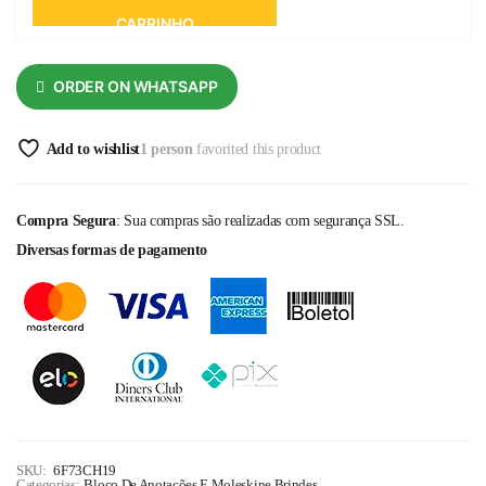
CARRINHO
ORDER ON WHATSAPP
Add to wishlist
1 person
favorited this product
Compra Segura
: Sua compras são realizadas com segurança SSL.
Diversas formas de pagamento
SKU:
6F73CH19
Categorias:
Bloco De Anotações E Moleskine
,
Brindes