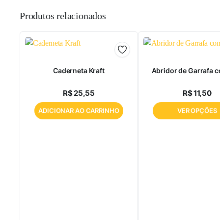
a
Produtos relacionados
coa
Caderneta Kraft
Abridor de Garrafa 
R$
25,55
R$
11,50
ADICIONAR AO CARRINHO
VER OPÇÕES