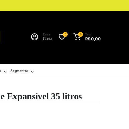
Entrar
Total
0
0
R$
0,00
Conta
s
Segmentos
e Expansível 35 litros