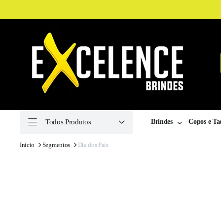
Todos Produtos
Brindes
Copos e Ta
Início
Segmentos
Dia dos Pais
ha
ulina
ha
a
ilas
ssaires
Drive