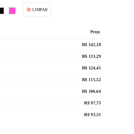
LIMPAR
Preço
R$
142,18
R$
133,29
R$
124,41
R$
115,52
R$
106,64
R$
97,75
R$
93,31