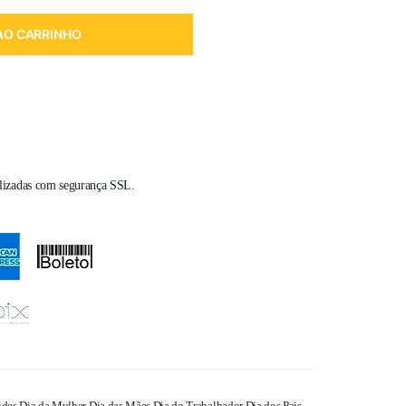
AO CARRINHO
alizadas com segurança SSL.
ndes
,
Dia da Mulher
,
Dia das Mães
,
Dia do Trabalhador
,
Dia dos Pais
,