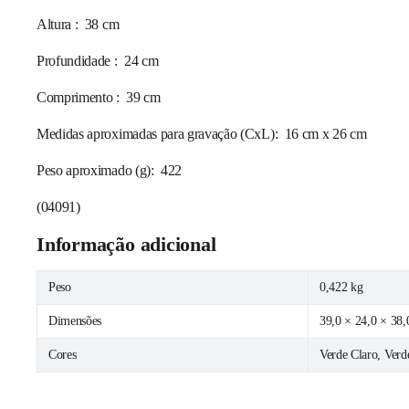
Altura
: 38 cm
Profundidade
: 24 cm
Comprimento
: 39 cm
Medidas aproximadas para gravação
(CxL): 16 cm x 26 cm
Peso aproximado
(g): 422
(
04091
)
Informação adicional
ha
Peso
0,422 kg
culina
Dimensões
39,0 × 24,0 × 38
ha
a
Cores
Verde Claro, Verde
embro
l
ubro