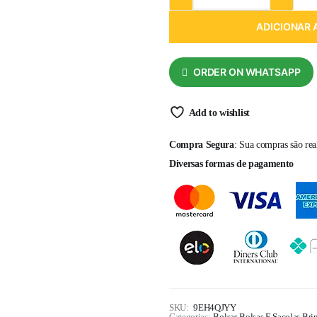
ADICIONAR 
ORDER ON WHATSAPP
Add to wishlist
Compra Segura
: Sua compras são re
Diversas formas de pagamento
SKU:
9EH4QJYY
Categorias:
Bolsas
,
Bolsas E Sacolas
,
Bri