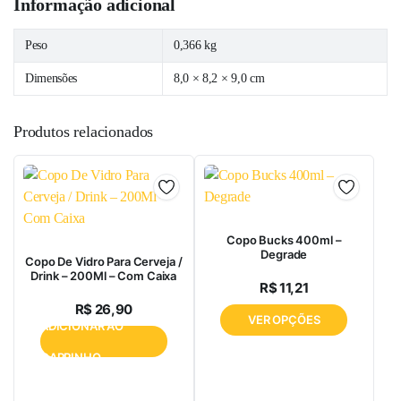
Informação adicional
Peso
0,366 kg
Dimensões
8,0 × 8,2 × 9,0 cm
Produtos relacionados
Copo Bucks 400ml –
Degrade
Copo De Vidro Para Cerveja /
Drink – 200Ml – Com Caixa
R$
11,21
R$
26,90
VER OPÇÕES
ADICIONAR AO
CARRINHO