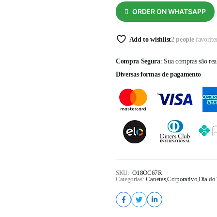
ORDER ON WHATSAPP
Add to wishlist
2 people
favorite
Compra Segura
: Sua compras são re
Diversas formas de pagamento
SKU:
O18OC67R
Categorias:
Canetas
,
Corporativo
,
Dia do