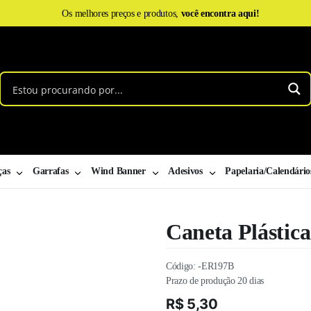
Os melhores preços e produtos,
você encontra aqui!
ças
Garrafas
Wind Banner
Adesivos
Papelaria/Calendário
Caneta Plástic
Código:
-ER197B
Prazo de produção 20 dias
R$
5,30