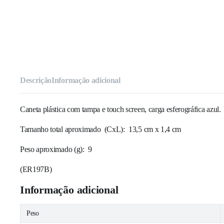
Descrição
Informação adicional
Caneta plástica com tampa e touch screen, carga esferográfica azul.
Tamanho total aproximado
(CxL): 13,5 cm x 1,4 cm
Peso aproximado
(g): 9
(
ER197B
)
Informação adicional
Peso