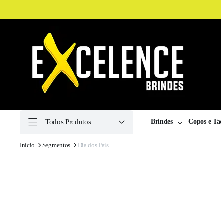
Todos Produtos
Brindes
Copos e Ta
Início
Segmentos
Dia dos Pais
ha
ulina
ha
a
ilas
ssaires
Drive