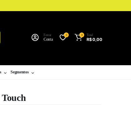
Entrar
Total
0
0
R$
0,00
Conta
s
Segmentos
a Touch