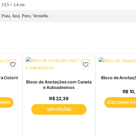
13,5 × 1,4 cm
Prata, Azul, Preto, Vermelho
ra Colorir
Bloco de Anotaç
Bloco de Anotações com Caneta
e Autoadesivos
R$
10
R$
22,39
RINHO
ADICIONAR AO
VER OPÇÕES