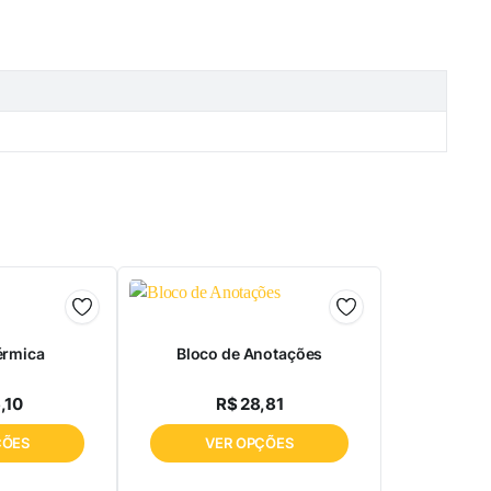
érmica
Bloco de Anotações
,10
R$
28,81
ÇÕES
VER OPÇÕES