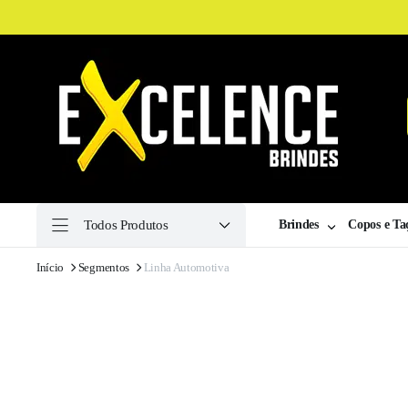
Todos Produtos
Brindes
Copos e Ta
Início
Segmentos
Linha Automotiva
ha
ulina
ha
a
ilas
ssaires
Drive