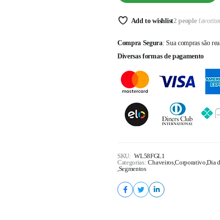
Add to wishlist
2 people
favorite
Compra Segura
: Sua compras são re
Diversas formas de pagamento
SKU:
WL58FGL1
Categorias:
Chaveiros
,
Corporativo
,
Dia 
,
Segmentos