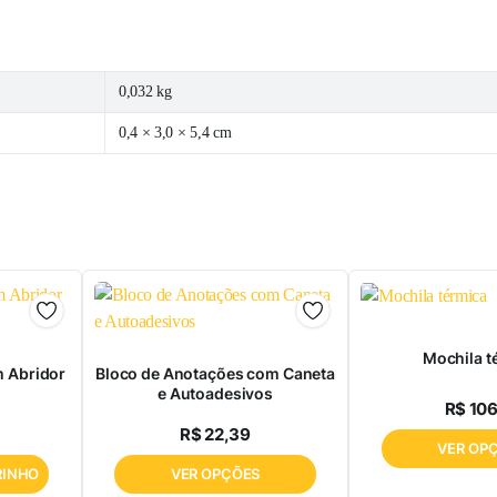
0,032 kg
0,4 × 3,0 × 5,4 cm
Mochila t
m Abridor
Bloco de Anotações com Caneta
e Autoadesivos
R$
106
R$
22,39
VER OP
RINHO
VER OPÇÕES