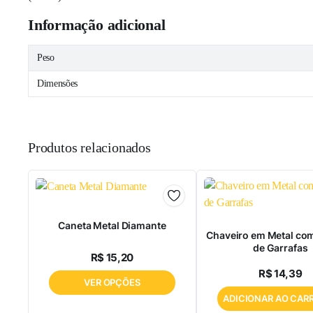
Informação adicional
Peso
Dimensões
Produtos relacionados
ha
Caneta Metal Diamante
culina
Chaveiro em Metal co
de Garrafas
ha
R$
15,20
a
R$
14,39
embro
VER OPÇÕES
l
ADICIONAR AO CAR
ubro