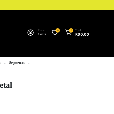
Entrar
Total
0
0
R$
0,00
Conta
s
Segmentos
etal