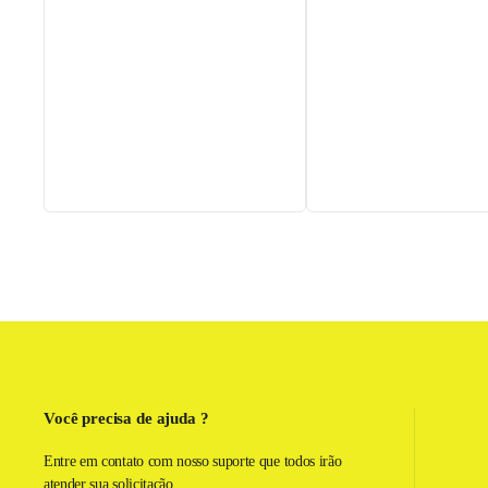
a
coa
Você precisa de ajuda ?
Entre em contato com nosso suporte que todos irão
atender sua solicitação.