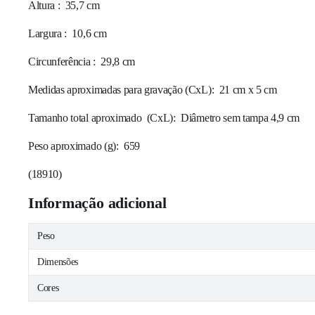
Altura
: 35,7 cm
Largura
: 10,6 cm
Circunferência
: 29,8 cm
Medidas aproximadas para gravação
(CxL): 21 cm x 5 cm
Tamanho total aproximado
(CxL): Diâmetro sem tampa 4,9 cm
Peso aproximado
(g): 659
(
18910
)
Informação adicional
Peso
Dimensões
Cores