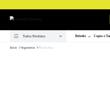
Todos Produtos
Brindes
Copos e Ta
ha
Início
Segmentos
Fim de Ano
ulina
ha
a
ilas
ssaires
Drive
er
k
as