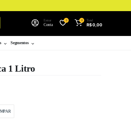
Entrar
Total
0
0
R$
0,00
Conta
s
Segmentos
a 1 Litro
IMPAR