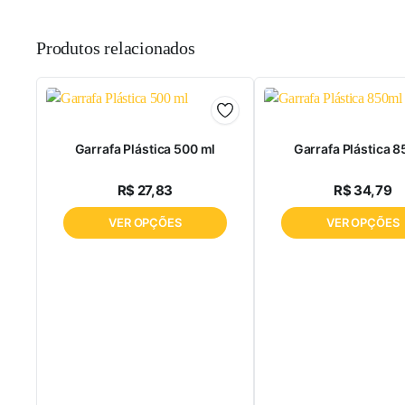
Produtos relacionados
Garrafa Plástica 500 ml
Garrafa Plástica 
ha
R$
27,83
R$
34,79
culina
VER OPÇÕES
VER OPÇÕES
ha
a
embro
l
ubro
a
coa