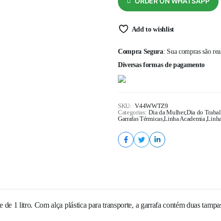
ORDER ON WHATSAPP
Add to wishlist
Compra Segura
: Sua compras são re
Diversas formas de pagamento
SKU:
V44WWTZ9
Categorias:
Dia da Mulher
,
Dia do Traba
Garrafas Térmicas
,
Linha Academia
,
Linha
de 1 litro. Com alça plástica para transporte, a garrafa contém duas tampa