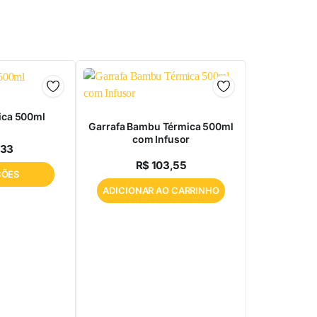
ica 500ml
Garrafa Bambu Térmica 500ml
com Infusor
,33
R$
103,55
ÇÕES
ADICIONAR AO CARRINHO