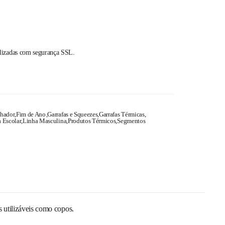
alizadas com segurança SSL.
lhador
,
Fim de Ano
,
Garrafas e Squeezes
,
Garrafas Térmicas
,
 Escolar
,
Linha Masculina
,
Produtos Térmicos
,
Segmentos
s utilizáveis como copos.