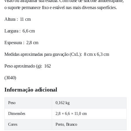
visão ou atrapalhar sua estadia. Com base de silicone antiderrapante,
o suporte permanece fixo e estável nas mais diversas superfícies.
Altura
: 11 cm
Largura
: 6,6 cm
Espessura
: 2,8 cm
Medidas aproximadas para gravação
(CxL): 8 cm x 6,3 cm
Peso aproximado
(g): 162
(
3040
)
Informação adicional
Peso
0,162 kg
Dimensões
2,8 × 6,6 × 11,0 cm
Cores
Preto, Branco